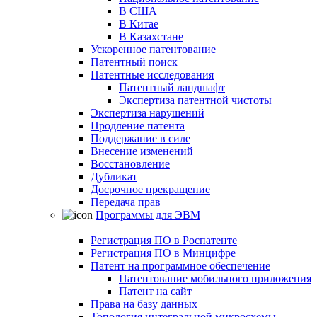
В США
В Китае
В Казахстане
Ускоренное патентование
Патентный поиск
Патентные исследования
Патентный ландшафт
Экспертиза патентной чистоты
Экспертиза нарушений
Продление патента
Поддержание в силе
Внесение изменений
Восстановление
Дубликат
Досрочное прекращение
Передача прав
Программы для ЭВМ
Регистрация ПО в Роспатенте
Регистрация ПО в Минцифре
Патент на программное обеспечение
Патентование мобильного приложения
Патент на сайт
Права на базу данных
Топология интегральной микросхемы