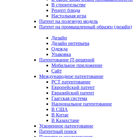
В строительстве
Рецепт блюда
Настольная игра
Патент на полезную модель
Патент на промышленный образец (дизайн)
Дизайн
Дизайн интерьера
Одежда
Упаковка
Патентование IT-решений
Мобильное приложение
Сайт
Международное патентование
PCT патентование
Европейский патент
Евразийский патент
Гаагская система
Национальное патентование
В США
В Китае
В Казахстане
Ускоренное патентование
Патентный поиск
Патентные исследования