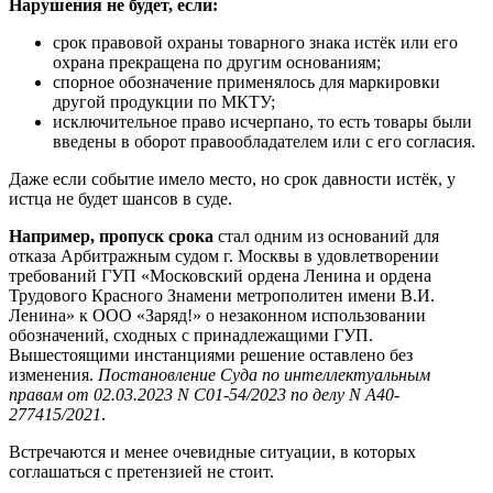
Нарушения не будет, если:
срок правовой охраны товарного знака истёк или его
охрана прекращена по другим основаниям;
спорное обозначение применялось для маркировки
другой продукции по МКТУ;
исключительное право исчерпано, то есть товары были
введены в оборот правообладателем или с его согласия.
Даже если событие имело место, но срок давности истёк, у
истца не будет шансов в суде.
Например, пропуск срока
стал одним из оснований для
отказа Арбитражным судом г. Москвы в удовлетворении
требований ГУП «Московский ордена Ленина и ордена
Трудового Красного Знамени метрополитен имени В.И.
Ленина» к ООО «Заряд!» о незаконном использовании
обозначений, сходных с принадлежащими ГУП.
Вышестоящими инстанциями решение оставлено без
изменения.
Постановление Суда по интеллектуальным
правам от 02.03.2023 N С01-54/2023 по делу N А40-
277415/2021
.
Встречаются и менее очевидные ситуации, в которых
соглашаться с претензией не стоит.