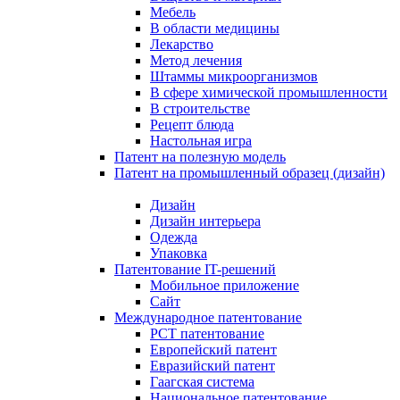
Мебель
В области медицины
Лекарство
Метод лечения
Штаммы микроорганизмов
В сфере химической промышленности
В строительстве
Рецепт блюда
Настольная игра
Патент на полезную модель
Патент на промышленный образец (дизайн)
Дизайн
Дизайн интерьера
Одежда
Упаковка
Патентование IT-решений
Мобильное приложение
Сайт
Международное патентование
PCT патентование
Европейский патент
Евразийский патент
Гаагская система
Национальное патентование