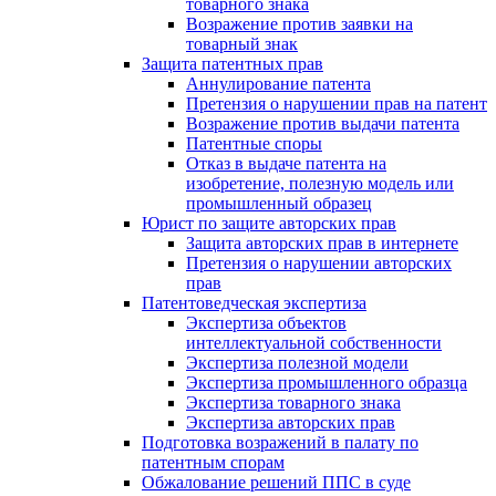
товарного знака
Возражение против заявки на
товарный знак
Защита патентных прав
Аннулирование патента
Претензия о нарушении прав на патент
Возражение против выдачи патента
Патентные споры
Отказ в выдаче патента на
изобретение, полезную модель или
промышленный образец
Юрист по защите авторских прав
Защита авторских прав в интернете
Претензия о нарушении авторских
прав
Патентоведческая экспертиза
Экспертиза объектов
интеллектуальной собственности
Экспертиза полезной модели
Экспертиза промышленного образца
Экспертиза товарного знака
Экспертиза авторских прав
Подготовка возражений в палату по
патентным спорам
Обжалование решений ППС в суде