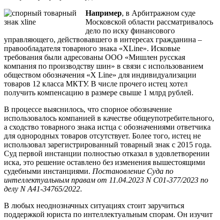
Например
, в Арбитражном суде
Московской области рассматривалось
дело по иску финансового
управляющего, действовавшего в интересах гражданина –
правообладателя товарного знака «XLine». Исковые
требования были адресованы ООО «Мишлен русская
компания по производству шин» в связи с использованием
обществом обозначения «X Line» для индивидуализации
товаров 12 класса МКТУ. В числе прочего истец хотел
получить компенсацию в размере свыше 1 млрд рублей.
В процессе выяснилось, что спорное обозначение
использовалось компанией в качестве общеупотребительного,
а сходство товарного знака истца с обозначениями ответчика
для однородных товаров отсутствует. Более того, истец не
использовал зарегистрированный товарный знак с 2015 года.
Суд первой инстанции полностью отказал в удовлетворении
иска, это решение оставлено без изменения вышестоящими
судебными инстанциями.
Постановление Суда по
интеллектуальным правам от 11.04.2023 N С01-377/2023 по
делу N А41-34765/2022
.
В любых неоднозначных ситуациях стоит заручиться
поддержкой юриста по интеллектуальным спорам. Он изучит