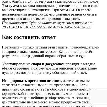
млн рублей, а при подаче иска увеличился до 5 миллионов.
Эта сумма взыскана полностью, решение оставлено в силе
вышестоящими инстанциями. При этом СИП в своём
постановлении подчеркнул, что указание разной суммы в
претензии и иске не имеет правового значения.
Постановление Суда по интеллектуальным правам от
28.11.2023 N С01-2216/2023 по делу N А46-16643/2022
.
Как составить ответ
Претензия – только первый этап защиты правообладателем
товарного знака своих интересов. Если он не принесёт
результата, пострадавший вправе обратиться в суд.
Урегулирование спора в досудебном порядке выгодно
обеим сторонам
, поэтому доводы оппонента обязательно
нужно рассмотреть и дать ему обоснованный ответ.
Игнорировать претензию не стоит
, даже если вы не
согласны с изложенными в ней требованиями. Если
правильно составить ответ и обосновать свою позицию с
юридической точки зрения, есть шанс, что оппонент
откажется от дальнейших разбирательств. А если нарушение
действительно имело место, можно предложить свой путь
разрешения спора, в том числе сумму и порядок выплат.