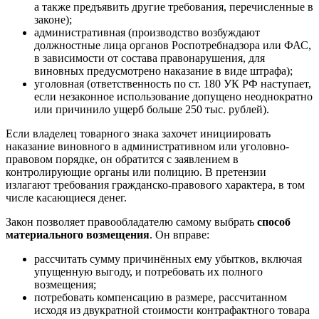
а также предъявить другие требования, перечисленные в
законе);
административная
(производство возбуждают
должностные лица органов Роспотребнадзора или ФАС,
в зависимости от состава правонарушения, для
виновных предусмотрено наказание в виде штрафа);
уголовная
(ответственность по ст. 180 УК РФ наступает,
если незаконное использование допущено неоднократно
или причинило ущерб больше 250 тыс. рублей).
Если владелец товарного знака захочет инициировать
наказание виновного в административном или уголовно-
правовом порядке, он обратится с заявлением в
контролирующие органы или полицию. В претензии
излагают требования гражданско-правового характера, в том
числе касающиеся денег.
Закон позволяет правообладателю самому выбрать
способ
материального возмещения
. Он вправе:
рассчитать сумму причинённых ему убытков
, включая
упущенную выгоду, и потребовать их полного
возмещения;
потребовать компенсацию
в размере, рассчитанном
исходя из двукратной стоимости контрафактного товара