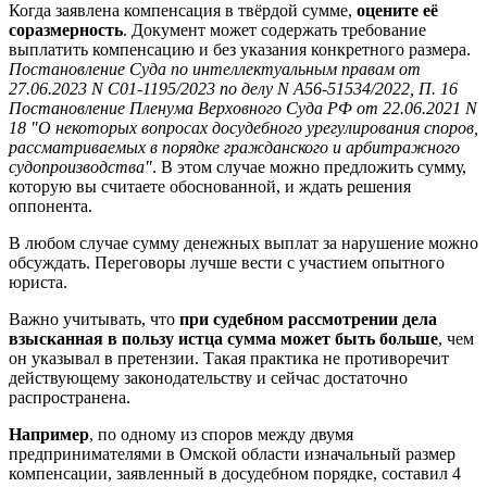
Когда заявлена компенсация в твёрдой сумме,
оцените её
соразмерность
. Документ может содержать требование
выплатить компенсацию и без указания конкретного размера.
Постановление Суда по интеллектуальным правам от
27.06.2023 N С01-1195/2023 по делу N А56-51534/2022, П. 16
Постановление Пленума Верховного Суда РФ от 22.06.2021 N
18 "О некоторых вопросах досудебного урегулирования споров,
рассматриваемых в порядке гражданского и арбитражного
судопроизводства"
. В этом случае можно предложить сумму,
которую вы считаете обоснованной, и ждать решения
оппонента.
В любом случае сумму денежных выплат за нарушение можно
обсуждать. Переговоры лучше вести с участием опытного
юриста.
Важно учитывать, что
при судебном рассмотрении дела
взысканная в пользу истца сумма может быть больше
, чем
он указывал в претензии. Такая практика не противоречит
действующему законодательству и сейчас достаточно
распространена.
Например
, по одному из споров между двумя
предпринимателями в Омской области изначальный размер
компенсации, заявленный в досудебном порядке, составил 4