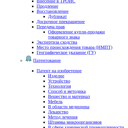
Внесение в ТРОИС
Продление
Восстановление
Дубликат
Досрочное прекращение
Передача прав
Оформление купли-продажи
товарного знака
Экспертиза сходства
Место происхождения товара (НМПТ)
Географическое указание (ГУ)
Патентование
Патент на изобретение
Изделие
Устройство
Технология
Способ и методика
Вещество и материал
Мебель
В области медицины
Лекарство
Метод лечения
Штаммы микроорганизмов
В сфере химической промышленности