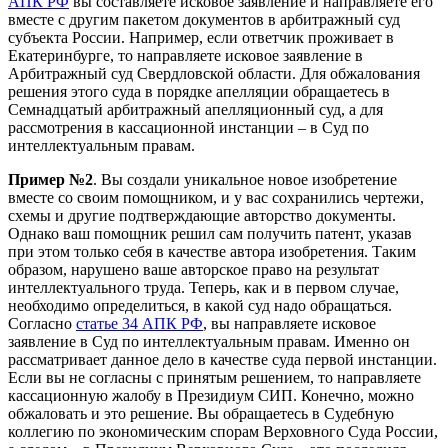
АПК РФ
вы составляете исковое заявление и направляете его
вместе с другим пакетом документов в арбитражный суд
субъекта России. Например, если ответчик проживает в
Екатеринбурге, то направляете исковое заявление в
Арбитражный суд Свердловской области. Для обжалования
решения этого суда в порядке апелляции обращаетесь в
Семнадцатый арбитражный апелляционный суд, а для
рассмотрения в кассационной инстанции – в Суд по
интеллектуальным правам.
Пример №2
. Вы создали уникальное новое изобретение
вместе со своим помощником, и у вас сохранились чертежи,
схемы и другие подтверждающие авторство документы.
Однако ваш помощник решил сам получить патент, указав
при этом только себя в качестве автора изобретения. Таким
образом, нарушено ваше авторское право на результат
интеллектуального труда. Теперь, как и в первом случае,
необходимо определиться, в какой суд надо обращаться.
Согласно
статье 34 АПК РФ
, вы направляете исковое
заявление в Суд по интеллектуальным правам. Именно он
рассматривает данное дело в качестве суда первой инстанции.
Если вы не согласны с принятым решением, то направляете
кассационную жалобу в Президиум СИП. Конечно, можно
обжаловать и это решение. Вы обращаетесь в Судебную
коллегию по экономическим спорам Верховного Суда России,