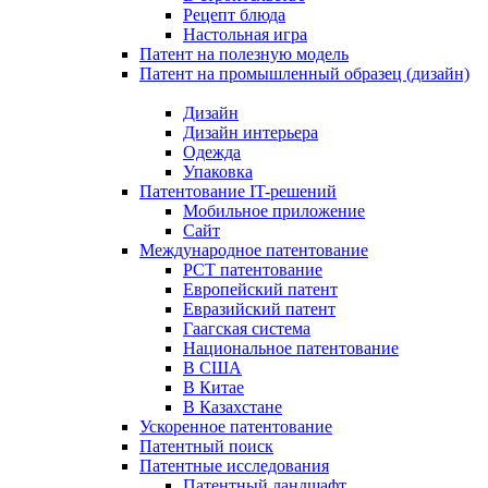
Рецепт блюда
Настольная игра
Патент на полезную модель
Патент на промышленный образец (дизайн)
Дизайн
Дизайн интерьера
Одежда
Упаковка
Патентование IT-решений
Мобильное приложение
Сайт
Международное патентование
PCT патентование
Европейский патент
Евразийский патент
Гаагская система
Национальное патентование
В США
В Китае
В Казахстане
Ускоренное патентование
Патентный поиск
Патентные исследования
Патентный ландшафт