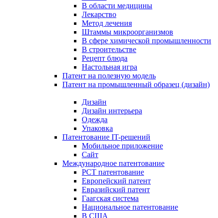
В области медицины
Лекарство
Метод лечения
Штаммы микроорганизмов
В сфере химической промышленности
В строительстве
Рецепт блюда
Настольная игра
Патент на полезную модель
Патент на промышленный образец (дизайн)
Дизайн
Дизайн интерьера
Одежда
Упаковка
Патентование IT-решений
Мобильное приложение
Сайт
Международное патентование
PCT патентование
Европейский патент
Евразийский патент
Гаагская система
Национальное патентование
В США