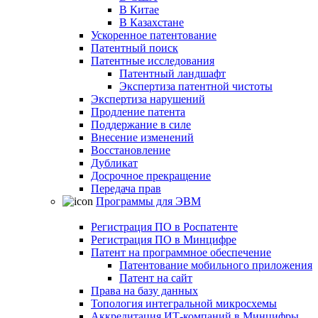
В Китае
В Казахстане
Ускоренное патентование
Патентный поиск
Патентные исследования
Патентный ландшафт
Экспертиза патентной чистоты
Экспертиза нарушений
Продление патента
Поддержание в силе
Внесение изменений
Восстановление
Дубликат
Досрочное прекращение
Передача прав
Программы для ЭВМ
Регистрация ПО в Роспатенте
Регистрация ПО в Минцифре
Патент на программное обеспечение
Патентование мобильного приложения
Патент на сайт
Права на базу данных
Топология интегральной микросхемы
Аккредитация ИТ-компаний в Минцифры