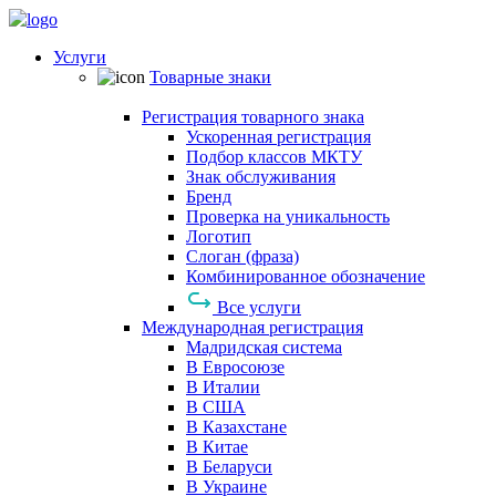
Услуги
Товарные знаки
Регистрация товарного знака
Ускоренная регистрация
Подбор классов МКТУ
Знак обслуживания
Бренд
Проверка на уникальность
Логотип
Слоган (фраза)
Комбинированное обозначение
Все услуги
Международная регистрация
Мадридская система
В Евросоюзе
В Италии
В США
В Казахстане
В Китае
В Беларуси
В Украине