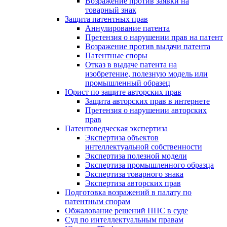
Возражение против заявки на
товарный знак
Защита патентных прав
Аннулирование патента
Претензия о нарушении прав на патент
Возражение против выдачи патента
Патентные споры
Отказ в выдаче патента на
изобретение, полезную модель или
промышленный образец
Юрист по защите авторских прав
Защита авторских прав в интернете
Претензия о нарушении авторских
прав
Патентоведческая экспертиза
Экспертиза объектов
интеллектуальной собственности
Экспертиза полезной модели
Экспертиза промышленного образца
Экспертиза товарного знака
Экспертиза авторских прав
Подготовка возражений в палату по
патентным спорам
Обжалование решений ППС в суде
Суд по интеллектуальным правам