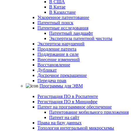
В США
В Китае
В Казахстане
Ускоренное патентование
Патентный поиск
Патентные исследования
Патентный ландшафт
Экспертиза патентной чистоты
Экспертиза нарушений
Продление патента
Поддержание в силе
Внесение изменений
Восстановление
Дубликат
Досрочное прекращение
Передача прав
Программы для ЭВМ
Регистрация ПО в Роспатенте
Регистрация ПО в Минцифре
Патент на программное обеспечение
Патентование мобильного приложения
Патент на сайт
Права на базу данных
Топология интегральной микросхемы