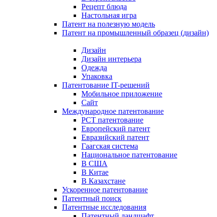
Рецепт блюда
Настольная игра
Патент на полезную модель
Патент на промышленный образец (дизайн)
Дизайн
Дизайн интерьера
Одежда
Упаковка
Патентование IT-решений
Мобильное приложение
Сайт
Международное патентование
PCT патентование
Европейский патент
Евразийский патент
Гаагская система
Национальное патентование
В США
В Китае
В Казахстане
Ускоренное патентование
Патентный поиск
Патентные исследования
Патентный ландшафт