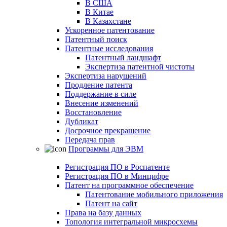
В США
В Китае
В Казахстане
Ускоренное патентование
Патентный поиск
Патентные исследования
Патентный ландшафт
Экспертиза патентной чистоты
Экспертиза нарушений
Продление патента
Поддержание в силе
Внесение изменений
Восстановление
Дубликат
Досрочное прекращение
Передача прав
Программы для ЭВМ
Регистрация ПО в Роспатенте
Регистрация ПО в Минцифре
Патент на программное обеспечение
Патентование мобильного приложения
Патент на сайт
Права на базу данных
Топология интегральной микросхемы