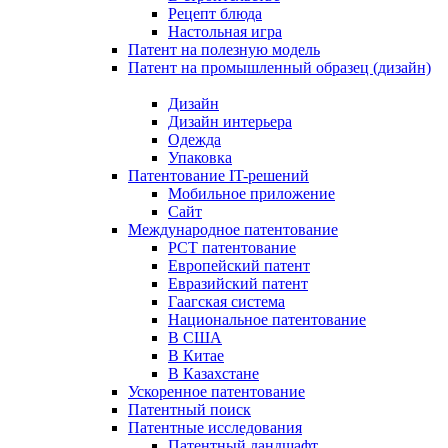
Рецепт блюда
Настольная игра
Патент на полезную модель
Патент на промышленный образец (дизайн)
Дизайн
Дизайн интерьера
Одежда
Упаковка
Патентование IT-решений
Мобильное приложение
Сайт
Международное патентование
PCT патентование
Европейский патент
Евразийский патент
Гаагская система
Национальное патентование
В США
В Китае
В Казахстане
Ускоренное патентование
Патентный поиск
Патентные исследования
Патентный ландшафт