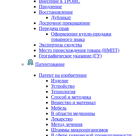
Внесение в ТРОИС
Продление
Восстановление
Дубликат
Досрочное прекращение
Передача прав
Оформление купли-продажи
товарного знака
Экспертиза сходства
Место происхождения товара (НМПТ)
Географическое указание (ГУ)
Патентование
Патент на изобретение
Изделие
Устройство
Технология
Способ и методика
Вещество и материал
Мебель
В области медицины
Лекарство
Метод лечения
Штаммы микроорганизмов
В сфере химической промышленности