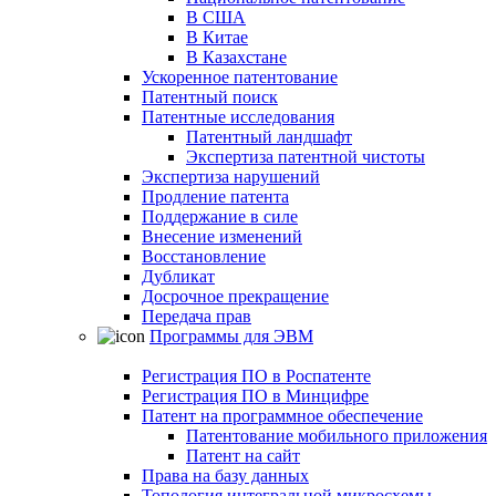
В США
В Китае
В Казахстане
Ускоренное патентование
Патентный поиск
Патентные исследования
Патентный ландшафт
Экспертиза патентной чистоты
Экспертиза нарушений
Продление патента
Поддержание в силе
Внесение изменений
Восстановление
Дубликат
Досрочное прекращение
Передача прав
Программы для ЭВМ
Регистрация ПО в Роспатенте
Регистрация ПО в Минцифре
Патент на программное обеспечение
Патентование мобильного приложения
Патент на сайт
Права на базу данных
Топология интегральной микросхемы