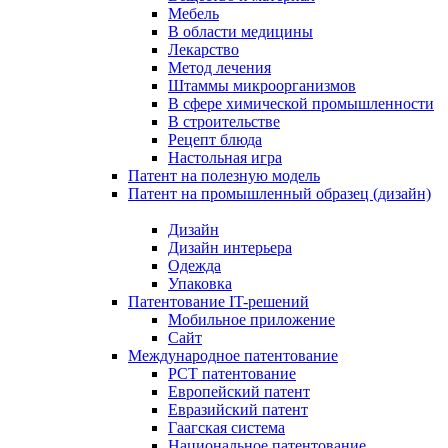
Мебель
В области медицины
Лекарство
Метод лечения
Штаммы микроорганизмов
В сфере химической промышленности
В строительстве
Рецепт блюда
Настольная игра
Патент на полезную модель
Патент на промышленный образец (дизайн)
Дизайн
Дизайн интерьера
Одежда
Упаковка
Патентование IT-решений
Мобильное приложение
Сайт
Международное патентование
PCT патентование
Европейский патент
Евразийский патент
Гаагская система
Национальное патентование