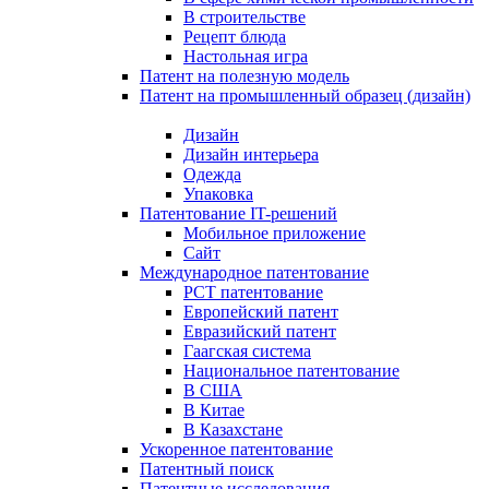
В строительстве
Рецепт блюда
Настольная игра
Патент на полезную модель
Патент на промышленный образец (дизайн)
Дизайн
Дизайн интерьера
Одежда
Упаковка
Патентование IT-решений
Мобильное приложение
Сайт
Международное патентование
PCT патентование
Европейский патент
Евразийский патент
Гаагская система
Национальное патентование
В США
В Китае
В Казахстане
Ускоренное патентование
Патентный поиск
Патентные исследования