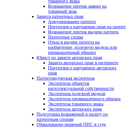
товарного знака
Возражение против заявки на
товарный знак
Защита патентных прав
Аннулирование патента
Претензия о нарушении прав на патент
Возражение против выдачи патента
Патентные споры
Отказ в выдаче патента на
изобретение, полезную модель или
промышленный образец
Юрист по защите авторских прав
Защита авторских прав в интернете
Претензия о нарушении авторских
прав
Патентоведческая экспертиза
Экспертиза объектов
интеллектуальной собственности
Экспертиза полезной модели
Экспертиза промышленного образца
Экспертиза товарного знака
Экспертиза авторских прав
Подготовка возражений в палату по
патентным спорам
Обжалование решений ППС в суде